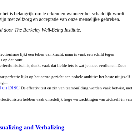
r het is belangrijk om te erkennen wanneer het schadelijk wordt
 zijn met zelfzorg en acceptatie van onze menselijke gebreken.
d door The Berkeley Well-Being Institute.
fectionisme lijkt een teken van kracht, maar is vaak een schild tegen
 op dat punt....
rfectionistisch is, denkt vaak dat liefde iets is wat je moet verdienen. Door
ar perfectie lijkt op het eerste gezicht een nobele ambitie: het beste uit jezelf
g....
TI en DISC
De effectiviteit en zin van teambuilding worden vaak betwist, met
.
erfectionisten hebben vaak onredelijk hoge verwachtingen van zichzelf én van
isualizing and Verbalizing