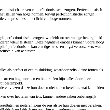
tionistisch streven en perfectionistische zorgen. Perfectionistisch
het stellen van hoge normen, terwijl perfectionistische zorgen
tie van prestaties in het licht van hoge normen.
e perfectionistische zorgen, wat leidt tot overmatige bezorgdheid
nderen teleur te stellen. Deze negatieve emoties kunnen vooral hoog
ptief perfectionisme kan ernstige stress en angst veroorzaken, wat
zelfbeeld kan aantasten.
alles als perfect of een mislukking, waardoor zelfs kleine fouten als
 extreem hoge normen en beoordelen bijna alles door deze
rdt bestempeld.
tie en vrezen dat ze hun doelen niet zullen bereiken, wat kan leiden
ken over het falen van iets, kunnen andere zaken onbelangrijk
resultaten en negeren soms de reis als ze hun doelen niet bereiken.
elfkritisch en kritisch ten opzichte van anderen vanwege hun