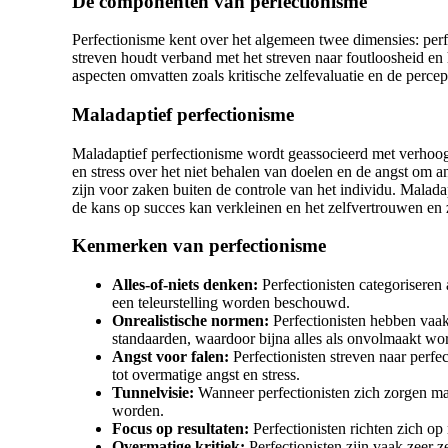
De componenten van perfectionisme
Perfectionisme kent over het algemeen twee dimensies: perfec
streven houdt verband met het streven naar foutloosheid en 
aspecten omvatten zoals kritische zelfevaluatie en de percep
Maladaptief perfectionisme
Maladaptief perfectionisme wordt geassocieerd met verhoogd
en stress over het niet behalen van doelen en de angst om a
zijn voor zaken buiten de controle van het individu. Malada
de kans op succes kan verkleinen en het zelfvertrouwen en 
Kenmerken van perfectionisme
Alles-of-niets denken:
Perfectionisten categoriseren 
een teleurstelling worden beschouwd.
Onrealistische normen:
Perfectionisten hebben vaak
standaarden, waardoor bijna alles als onvolmaakt wo
Angst voor falen:
Perfectionisten streven naar perfec
tot overmatige angst en stress.
Tunnelvisie:
Wanneer perfectionisten zich zorgen ma
worden.
Focus op resultaten:
Perfectionisten richten zich op 
Overmatige kritiek:
Perfectionisten zijn vaak zeer z