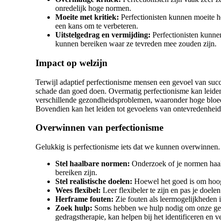
onredelijk hoge normen.
Moeite met kritiek:
Perfectionisten kunnen moeite he
een kans om te verbeteren.
Uitstelgedrag en vermijding:
Perfectionisten kunnen 
kunnen bereiken waar ze tevreden mee zouden zijn.
Impact op welzijn
Terwijl adaptief perfectionisme mensen een gevoel van suc
schade dan goed doen. Overmatig perfectionisme kan leiden t
verschillende gezondheidsproblemen, waaronder hoge bloe
Bovendien kan het leiden tot gevoelens van ontevredenheid
Overwinnen van perfectionisme
Gelukkig is perfectionisme iets dat we kunnen overwinnen. 
Stel haalbare normen:
Onderzoek of je normen haal
bereiken zijn.
Stel realistische doelen:
Hoewel het goed is om hoog
Wees flexibel:
Leer flexibeler te zijn en pas je doele
Herframe fouten:
Zie fouten als leermogelijkheden 
Zoek hulp:
Soms hebben we hulp nodig om onze gedr
gedragstherapie, kan helpen bij het identificeren en