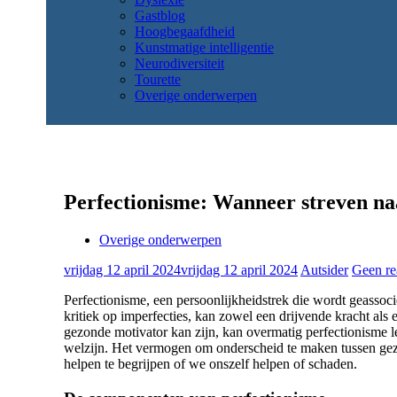
Gastblog
Hoogbegaafdheid
Kunstmatige intelligentie
Neurodiversiteit
Tourette
Overige onderwerpen
Perfectionisme: Wanneer streven naa
Overige onderwerpen
vrijdag 12 april 2024
vrijdag 12 april 2024
Autsider
Geen re
Perfectionisme, een persoonlijkheidstrek die wordt geassoc
kritiek op imperfecties, kan zowel een drijvende kracht als
gezonde motivator kan zijn, kan overmatig perfectionisme l
welzijn. Het vermogen om onderscheid te maken tussen gez
helpen te begrijpen of we onszelf helpen of schaden.