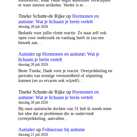
nieuwsbrief, maar vanaf begin september verschijnen
er weer nieuwe artikelen. Verder is er…
Tineke Schutte-de Rijke
op
Hormonen en
autisme: Wat je lichaam je brein vertelt
dinsdag 28 juli 2026
Bedankt voor jullie vlotte reactie. Ze staat zelf ook
open voor onderzoek en vandaag heeft ze (na een
bezoek aan…
Autsider
op
Hormonen en autisme: Wat je
lichaam je brein vertelt
dinsdag 28 juli 2026
Beste Tineke, Dank voor je reactie. Overprikkeling en
periodes van ernstige vermoeidheid of uitputting
kunnen (en zo ervaren ook wijzelf)…
Tineke Schutte-de Rijke
op
Hormonen en
autisme: Wat je lichaam je brein vertelt
dinsdag 28 juli 2026
Bij onze autistische dochter van 31 heb ik steeds meer
het idee dat ze problemen die ze ondervindt
(overprikkeling, aanvallen…
Autsider
op
Folinezuur bij autisme
dinsdag 21 juli 2026