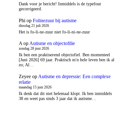
Dank voor je bericht! Inmiddels is de typefout
gecorrigeerd.
Phi
op
Folinezuur bij autisme
dinsdag 21 juli 2026
Het is fo-li-ne-zuur niet fo-li-ni-ne-zuur
A
op
Autisme en objectofilie
zondag 28 juni 2026
Ik ben een praktiserend objectofiel. Ben momenteel
[Juni 2026] 69 jaar. Praktisch m'n hele leven ben ik al
zo; Al…
Zeyee
op
Autisme en depressie: Een complexe
relatie
maandag 15 juni 2026
Ik denk dat dit niet helemaal klopt. Ik ben inmiddels
38 en weet pas sinds 3 jaar dat ik autisme…