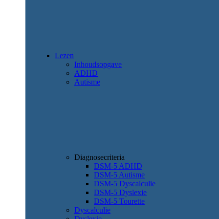
Lezen
Inhoudsopgave
ADHD
Autisme
Diagnosecriteria
DSM-5 ADHD
DSM-5 Autisme
DSM-5 Dyscalculie
DSM-5 Dyslexie
DSM-5 Tourette
Dyscalculie
Dyslexie