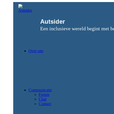
Ga
naar
de
inhoud
Autsider
Een inclusieve wereld begint met b
Over ons
Communicatie
Forum
Chat
Contact