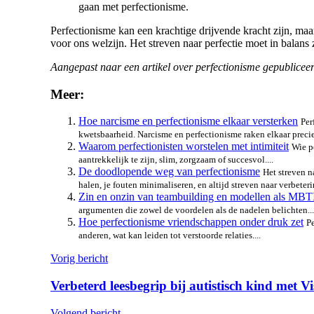
gaan met perfectionisme.
Perfectionisme kan een krachtige drijvende kracht zijn, maa
voor ons welzijn. Het streven naar perfectie moet in balans
Aangepast naar een artikel over perfectionisme gepubliceer
Meer:
Hoe narcisme en perfectionisme elkaar versterken
Per
kwetsbaarheid. Narcisme en perfectionisme raken elkaar precies
Waarom perfectionisten worstelen met intimiteit
Wie pe
aantrekkelijk te zijn, slim, zorgzaam of succesvol....
De doodlopende weg van perfectionisme
Het streven na
halen, je fouten minimaliseren, en altijd streven naar verbeterin
Zin en onzin van teambuilding en modellen als MB
argumenten die zowel de voordelen als de nadelen belichten...
Hoe perfectionisme vriendschappen onder druk zet
P
anderen, wat kan leiden tot verstoorde relaties....
Bericht
Vorig bericht
navigatie
Verbeterd leesbegrip bij autistisch kind met V
Volgend bericht